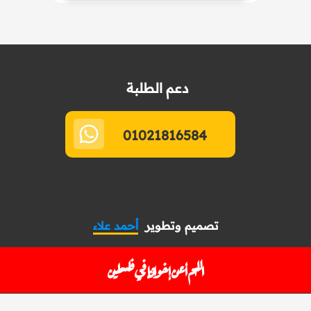
دعم الطلبة
01021816584
تصميم وتطوير
أحمد علاء
اللهم أعن إخواننا في فلسطين