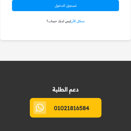
تسجيل الدخول
سجّل الآن
ليس لديك حساب؟
دعم الطلبة
01021816584