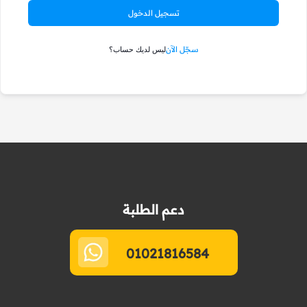
تسجيل الدخول
سجّل الآن
ليس لديك حساب؟
دعم الطلبة
01021816584