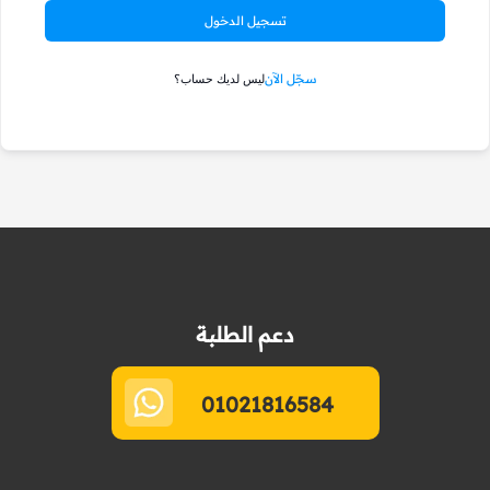
تسجيل الدخول
سجّل الآن
ليس لديك حساب؟
دعم الطلبة
01021816584