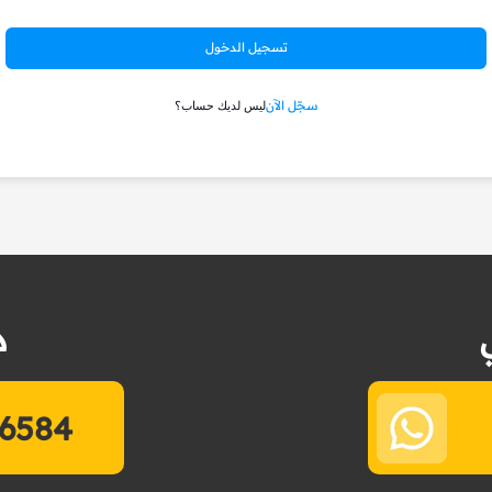
تسجيل الدخول
سجّل الآن
ليس لديك حساب؟
د
6584