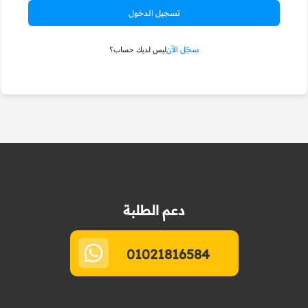
تسجيل الدخول
سجّل الآن
ليس لديك حساب؟
دعم الطلبة
01021816584