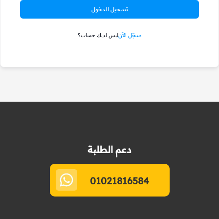
تسجيل الدخول
سجّل الآن
ليس لديك حساب؟
دعم الطلبة
01021816584