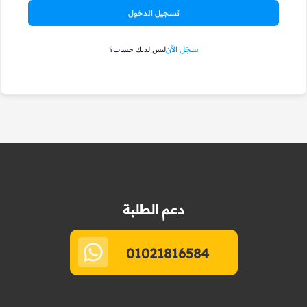
تسجيل الدخول
سجّل الآن
ليس لديك حساب؟
دعم الطلبة
01021816584