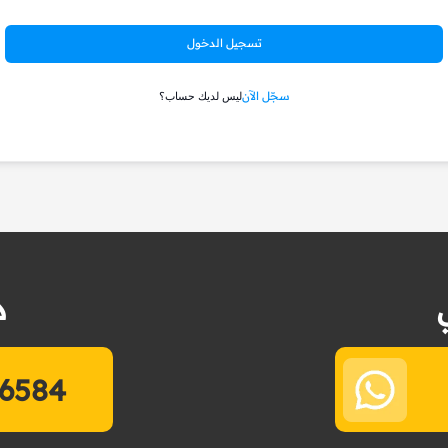
تسجيل الدخول
سجّل الآن
ليس لديك حساب؟
د
6584