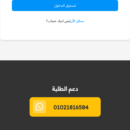
تسجيل الدخول
سجّل الآن
ليس لديك حساب؟
دعم الطلبة
01021816584