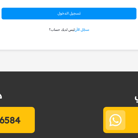
تسجيل الدخول
سجّل الآن
ليس لديك حساب؟
د
6584