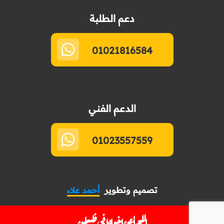
دعم الطلبة
01021816584
الدعم الفني
01023557559
تصميم وتطوير
أحمد علاء
اللهم أعن إخواننا في فلسطين