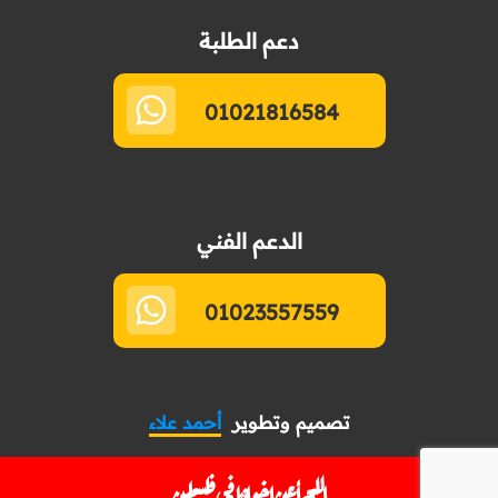
دعم الطلبة
01021816584
الدعم الفني
01023557559
تصميم وتطوير
أحمد علاء
اللهم أعن إخواننا في فلسطين