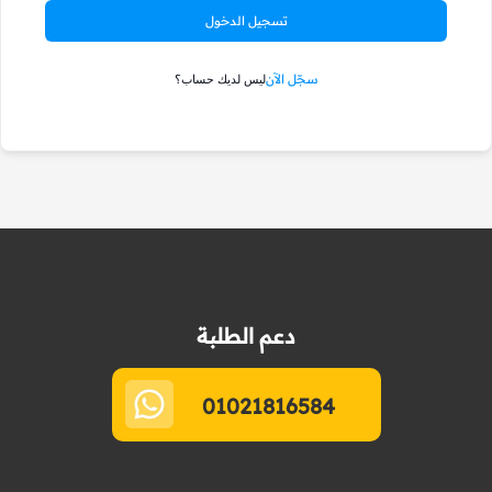
تسجيل الدخول
سجّل الآن
ليس لديك حساب؟
دعم الطلبة
01021816584