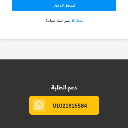
تسجيل الدخول
سجّل الآن
ليس لديك حساب؟
دعم الطلبة
01021816584