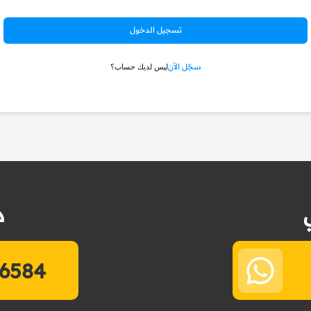
تسجيل الدخول
سجّل الآن
ليس لديك حساب؟
د
6584