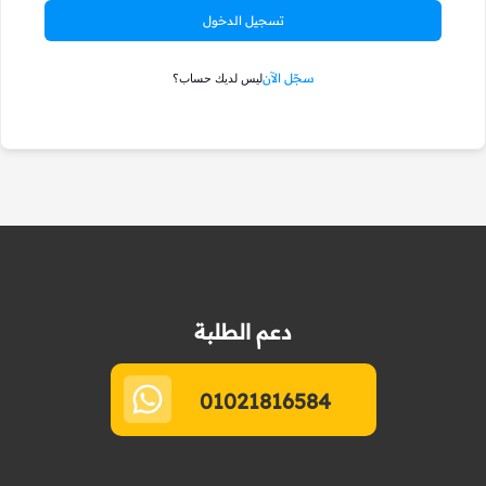
تسجيل الدخول
سجّل الآن
ليس لديك حساب؟
دعم الطلبة
01021816584