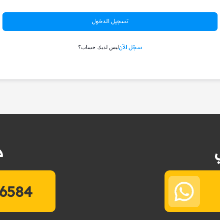
تسجيل الدخول
سجّل الآن
ليس لديك حساب؟
د
6584