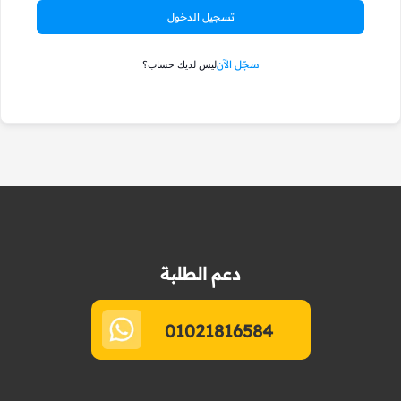
تسجيل الدخول
سجّل الآن
ليس لديك حساب؟
دعم الطلبة
01021816584