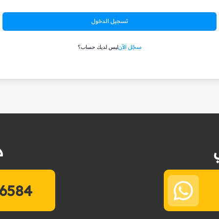
تسجيل الدخول
سجّل الآن
ليس لديك حساب؟
د
6584