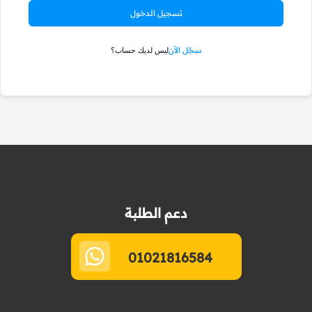
تسجيل الدخول
سجّل الآن
ليس لديك حساب؟
دعم الطلبة
01021816584