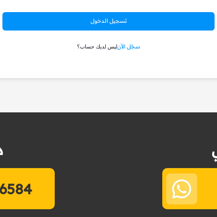
تسجيل الدخول
سجّل الآن
ليس لديك حساب؟
د
6584