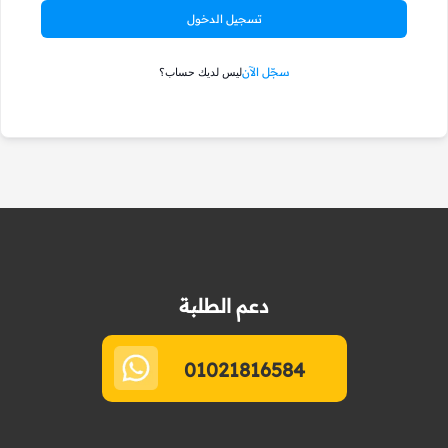
تسجيل الدخول
سجّل الآن
ليس لديك حساب؟
دعم الطلبة
01021816584