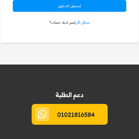
تسجيل الدخول
سجّل الآن
ليس لديك حساب؟
دعم الطلبة
01021816584