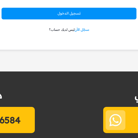
تسجيل الدخول
سجّل الآن
ليس لديك حساب؟
د
6584