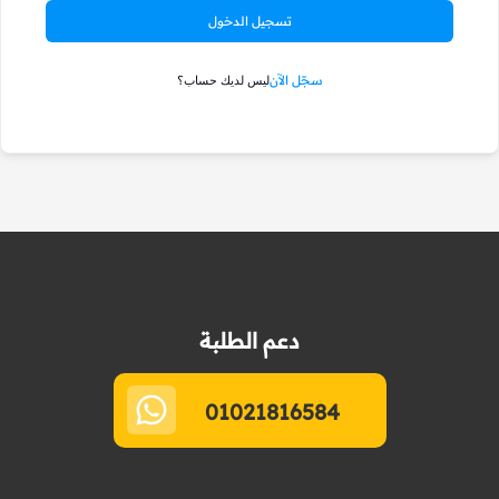
تسجيل الدخول
سجّل الآن
ليس لديك حساب؟
دعم الطلبة
01021816584