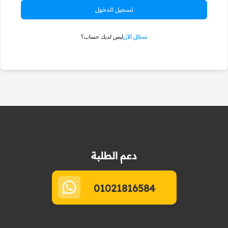
تسجيل الدخول
سجّل الآن
ليس لديك حساب؟
دعم الطلبة
01021816584