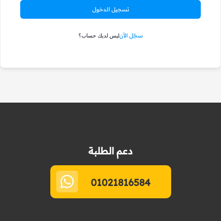
تسجيل الدخول
سجّل الآن
ليس لديك حساب؟
دعم الطلبة
01021816584