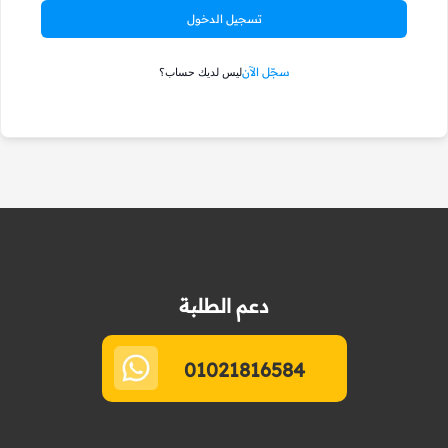
تسجيل الدخول
سجّل الآن
ليس لديك حساب؟
دعم الطلبة
01021816584