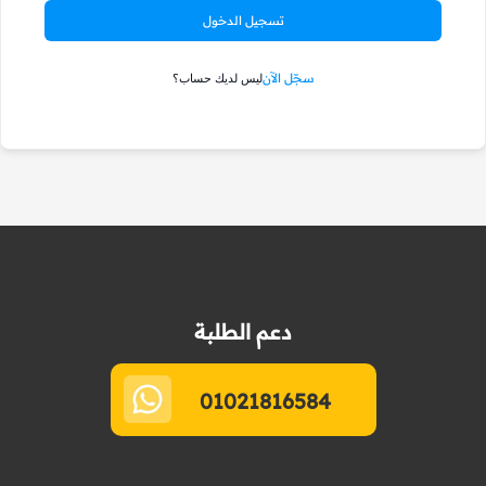
تسجيل الدخول
سجّل الآن
ليس لديك حساب؟
دعم الطلبة
01021816584