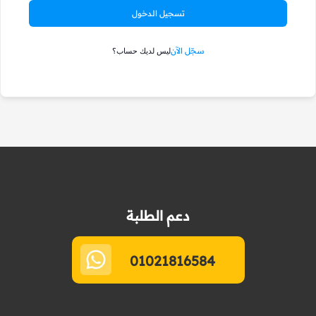
تسجيل الدخول
سجّل الآن
ليس لديك حساب؟
دعم الطلبة
01021816584