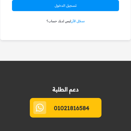
تسجيل الدخول
سجّل الآن
ليس لديك حساب؟
دعم الطلبة
01021816584