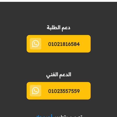
دعم الطلبة
01021816584
الدعم الفني
01023557559
تصميم وتطوير
أحمد علاء